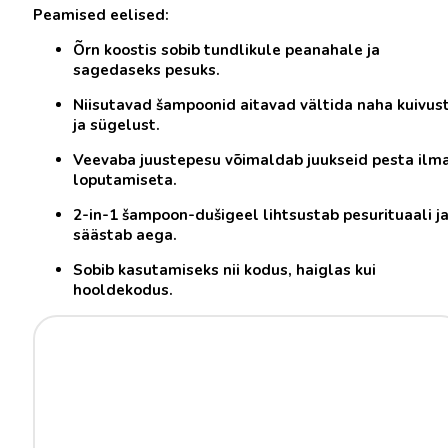
Peamised eelised:
Õrn koostis sobib tundlikule peanahale ja
sagedaseks pesuks.
Niisutavad šampoonid aitavad vältida naha kuivus
ja sügelust.
Veevaba juustepesu võimaldab juukseid pesta ilm
loputamiseta.
2-in-1 šampoon-dušigeel lihtsustab pesurituaali j
säästab aega.
Sobib kasutamiseks nii kodus, haiglas kui
hooldekodus.