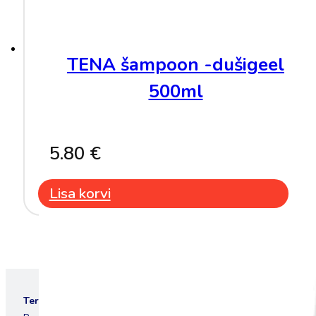
TENA šampoon -dušigeel
500ml
5.80
€
Lisa korvi
Teresa OÜ