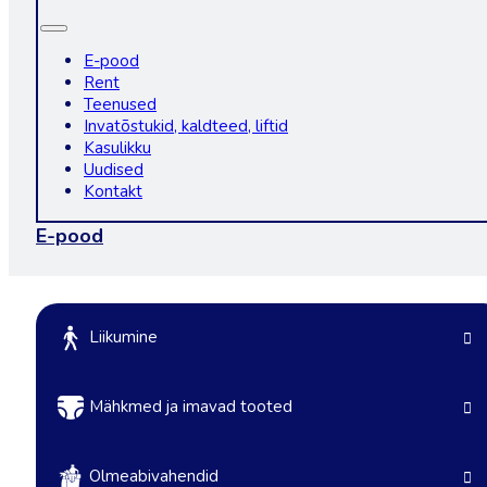
E-pood
Rent
Teenused
Invatõstukid, kaldteed, liftid
Kasulikku
Uudised
Kontakt
E-pood
Liikumine
Mähkmed ja imavad tooted
Olmeabivahendid