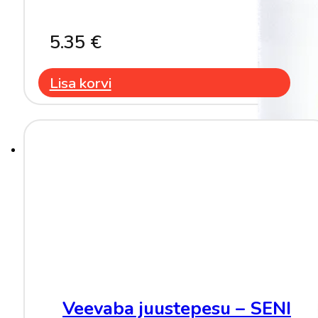
5.35
€
Lisa korvi
Veevaba juustepesu – SENI