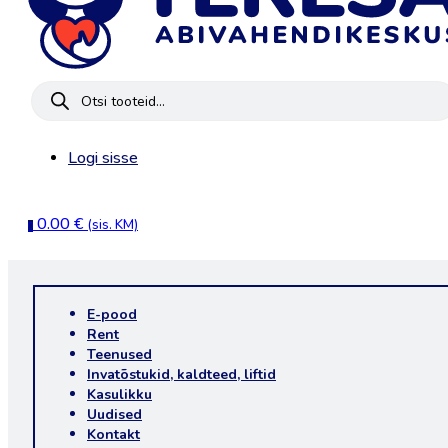
Products
search
Logi sisse
0.00
€
(sis. KM)
0
E-pood
Rent
Teenused
Invatõstukid, kaldteed, liftid
Kasulikku
Uudised
Kontakt