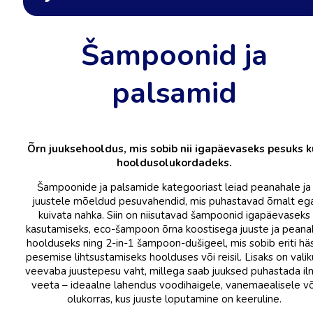
Šampoonid ja
palsamid
Õrn juuksehooldus, mis sobib nii igapäevaseks pesuks k
hooldusolukordadeks.
Šampoonide ja palsamide kategooriast leiad peanahale ja
juustele mõeldud pesuvahendid, mis puhastavad õrnalt eg
kuivata nahka. Siin on niisutavad šampoonid igapäevaseks
kasutamiseks, eco-šampoon õrna koostisega juuste ja peana
hoolduseks ning 2-in-1 šampoon-dušigeel, mis sobib eriti häs
pesemise lihtsustamiseks hoolduses või reisil. Lisaks on valik
vee­vaba juustepesu vaht, millega saab juuksed puhastada i
veeta – ideaalne lahendus voodihaigele, vanemaealisele võ
olukorras, kus juuste loputamine on keeruline.