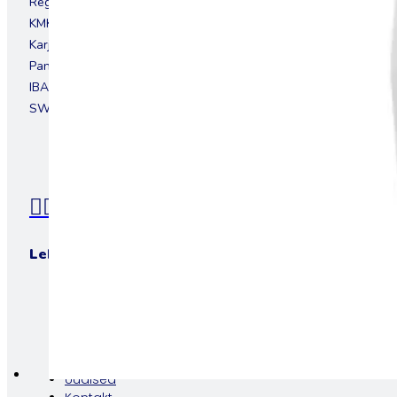
Registrikood 11556462
KMKR EE101281362
Karjavälja tn 4, 12918, Tallinn, Eesti
Pank: LHV pank
IBAN: EE157700771002907760
SWIFT: LHVBEE22
+372 611 6820
info@teresa.ee
Lehed
E-pood
Rent
Teenused
Invatõstukid, kaldteed, liftid
Kasulikku
Uudised