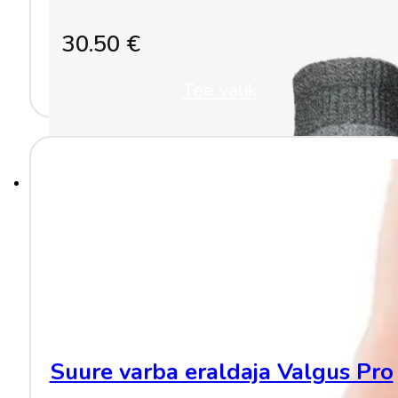
30.50
€
Tee valik
This
product
has
multiple
variants.
The
options
may
be
chosen
on
the
product
page
Suure varba eraldaja Valgus Pro