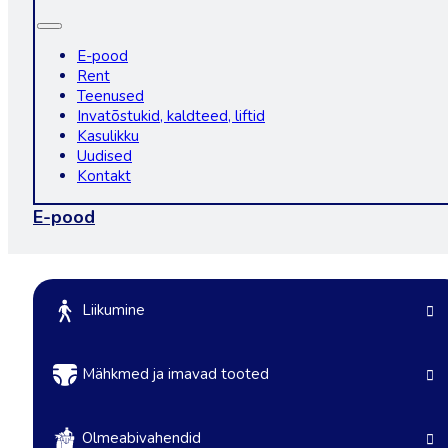
E-pood
Rent
Teenused
Invatõstukid, kaldteed, liftid
Kasulikku
Uudised
Kontakt
E-pood
Liikumine
Mähkmed ja imavad tooted
Olmeabivahendid