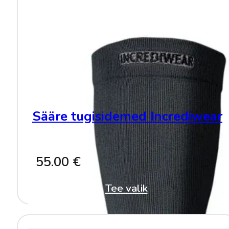
Sääre tugisidemed Incrediwear
55.00
€
Tee valik
This
product
has