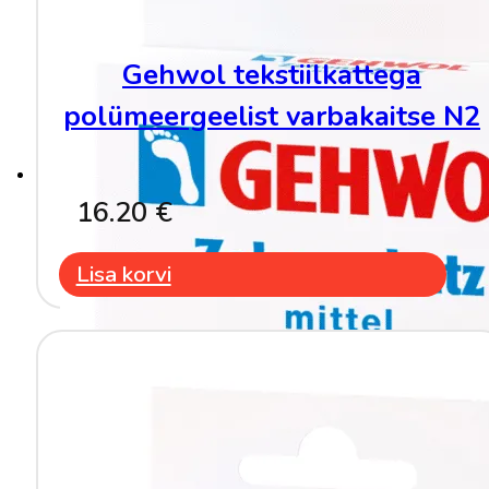
Gehwol tekstiilkattega
polümeergeelist varbakaitse N2
16.20
€
Lisa korvi