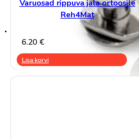
Varuosad rippuva jala ortoosile
Reh4Mat
6.20
€
Lisa korvi