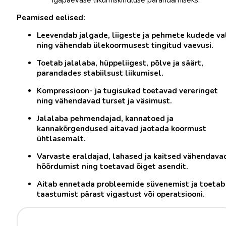
Peamised eelised:
Leevendab jalgade, liigeste ja pehmete kudede va
ning vähendab ülekoormusest tingitud vaevusi.
Toetab jalalaba, hüppeliigest, põlve ja säärt,
parandades stabiilsust liikumisel.
Kompressioon- ja tugisukad toetavad vereringet
ning vähendavad turset ja väsimust.
Jalalaba pehmendajad, kannatoed ja
kannakõrgendused aitavad jaotada koormust
ühtlasemalt.
Varvaste eraldajad, lahased ja kaitsed vähendava
hõõrdumist ning toetavad õiget asendit.
Aitab ennetada probleemide süvenemist ja toetab
taastumist pärast vigastust või operatsiooni.