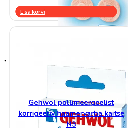
Lisa korvi
Gehwol polümeergeelist
korrigeeriv haamervarba kaitse
N3