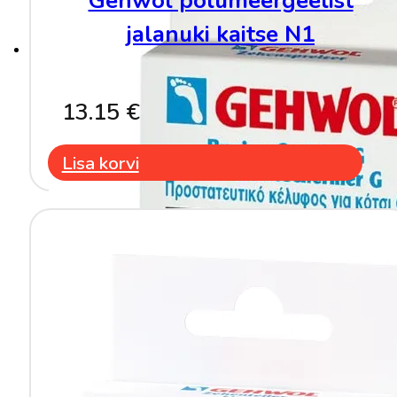
Gehwol polümeergeelist
jalanuki kaitse N1
13.15
€
Lisa korvi