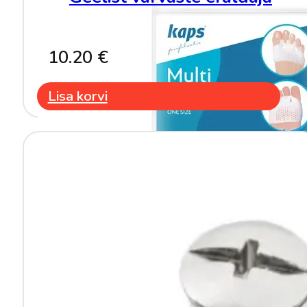
10.20
€
Lisa korvi