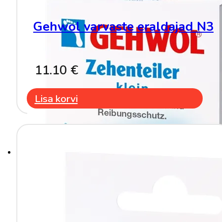
Gehwol varvaste eraldajad N3
11.10
€
Lisa korvi