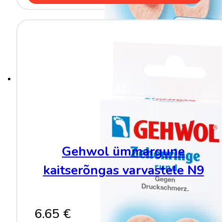
Gehwol ümmargune
kaitserõngas varvastele N9
6.65
€