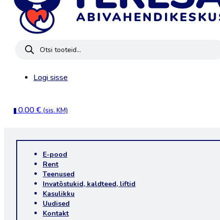
Products
search
Logi sisse
0.00
€
(sis. KM)
0
E-pood
Rent
Teenused
Invatõstukid, kaldteed, liftid
Kasulikku
Uudised
Kontakt