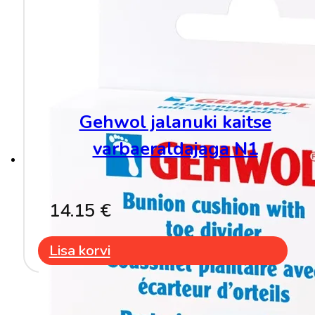
Gehwol jalanuki kaitse
varbaeraldajaga N1
14.15
€
Lisa korvi