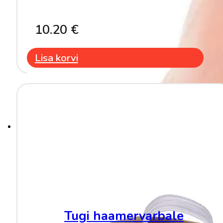
10.20
€
Lisa korvi
Tugi haamervarbale