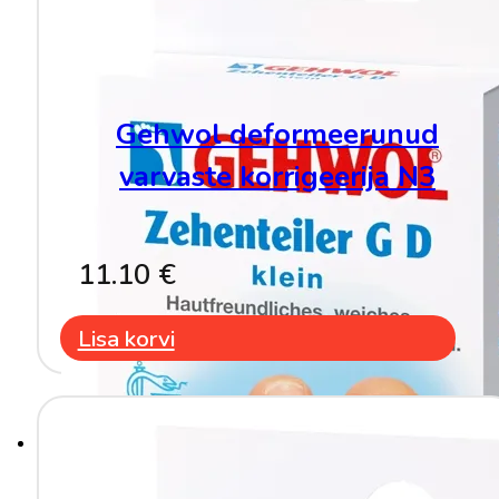
Gehwol deformeerunud
varvaste korrigeerija N3
11.10
€
Lisa korvi