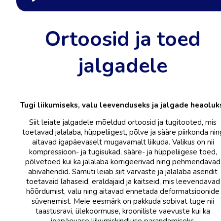
Ortoosid ja toed
jalgadele
Tugi liikumiseks, valu leevenduseks ja jalgade heaoluk
Siit leiate jalgadele mõeldud ortoosid ja tugitooted, mis
toetavad jalalaba, hüppeliigest, põlve ja sääre piirkonda nin
aitavad igapäevaselt mugavamalt liikuda. Valikus on nii
kompressioon- ja tugisukad, sääre- ja hüppeliigese toed,
põlvetoed kui ka jalalaba korrigeerivad ning pehmendavad
abivahendid. Samuti leiab siit varvaste ja jalalaba asendit
toetavaid lahaseid, eraldajaid ja kaitseid, mis leevendavad
hõõrdumist, valu ning aitavad ennetada deformatsioonide
süvenemist. Meie eesmärk on pakkuda sobivat tuge nii
taastusravi, ülekoormuse, krooniliste vaevuste kui ka
igapäevase liikumiskindluse parandamiseks.