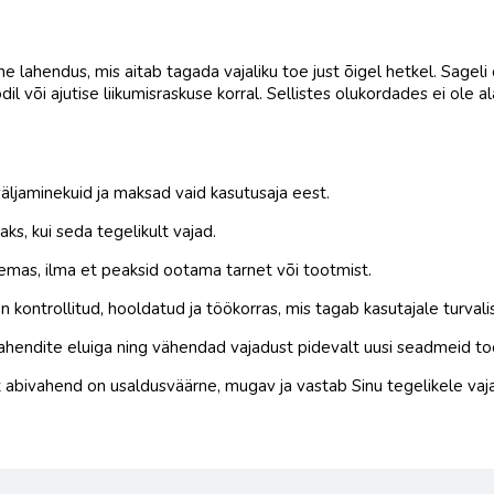
ne lahendus, mis aitab tagada vajaliku toe just õigel hetkel. Sageli
odil või ajutise liikumisraskuse korral. Sellistes olukordades ei ole a
äljaminekuid ja maksad vaid kasutusaja eest.
aks, kui seda tegelikult vajad.
olemas, ilma et peaksid ootama tarnet või tootmist.
 kontrollitud, hooldatud ja töökorras, mis tagab kasutajale turvali
ahendite eluiga ning vähendad vajadust pidevalt uusi seadmeid to
 abivahend on usaldusväärne, mugav ja vastab Sinu tegelikele vaj