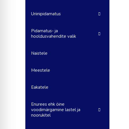
Uriinipidamatus
Pidamatus- ja
hooldusvahendite valik
Naistele
Meestele
Eakatele
Enurees ehk öine
voodimärgamine lastel ja
noorukitel