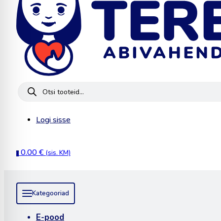
Products
search
Logi sisse
0.00
€
(sis. KM)
0
Kategooriad
E-pood