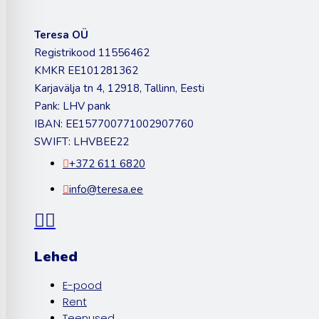
Teresa OÜ
Registrikood 11556462
KMKR EE101281362
Karjavälja tn 4, 12918, Tallinn, Eesti
Pank: LHV pank
IBAN: EE157700771002907760
SWIFT: LHVBEE22
+372 611 6820
info@teresa.ee
Lehed
E-pood
Rent
Teenused