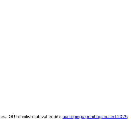
resa OÜ tehniliste abivahendite
üürilepingu põhitingimused 2025
.