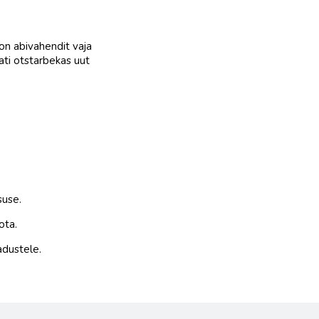
 on abivahendit vaja
lati otstarbekas uut
suse.
ota.
adustele.