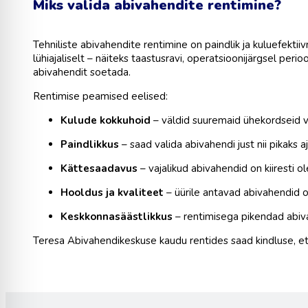
Miks valida abivahendite rentimine?
Tehniliste abivahendite rentimine on paindlik ja kuluefektiiv
lühiajaliselt – näiteks taastusravi, operatsioonijärgsel perio
abivahendit soetada.
Rentimise peamised eelised:
Kulude kokkuhoid
– väldid suuremaid ühekordseid v
Paindlikkus
– saad valida abivahendi just nii pikaks aj
Kättesaadavus
– vajalikud abivahendid on kiiresti 
Hooldus ja kvaliteet
– üürile antavad abivahendid on
Keskkonnasäästlikkus
– rentimisega pikendad abiv
Teresa Abivahendikeskuse kaudu rentides saad kindluse, et