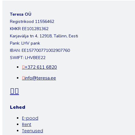
Teresa OÜ
Registrikood 11556462
KMKR EE101281362
Karjavälja tn 4, 12918, Tallinn, Eesti
Pank: LHV pank
IBAN: EE157700771002907760
SWIFT: LHVBEE22
+372 611 6820
info@teresa.ee
Lehed
E-pood
Rent
Teenused