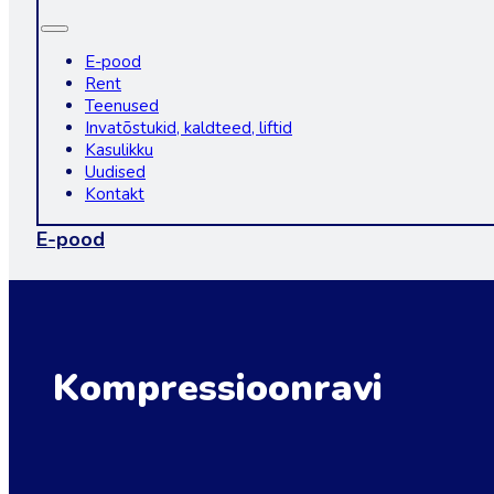
E-pood
Rent
Teenused
Invatõstukid, kaldteed, liftid
Kasulikku
Uudised
Kontakt
E-pood
Kompressioonravi