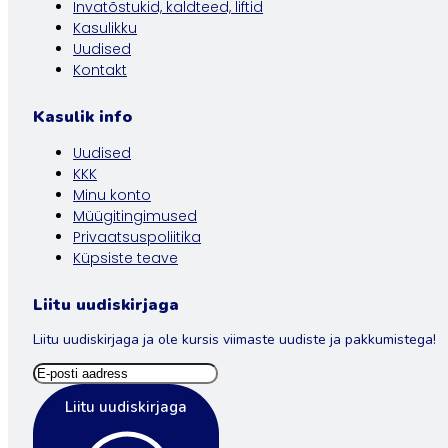
Invatõstukid, kaldteed, liftid
Kasulikku
Uudised
Kontakt
Kasulik info
Uudised
KKK
Minu konto
Müügitingimused
Privaatsuspoliitika
Küpsiste teave
Liitu uudiskirjaga
Liitu uudiskirjaga ja ole kursis viimaste uudiste ja pakkumistega!
Liitu uudiskirjaga