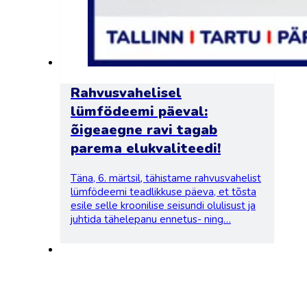
Rahvusvahelisel
lümfödeemi päeval:
õigeaegne ravi tagab
parema elukvaliteedi!
Täna, 6. märtsil, tähistame rahvusvahelist
lümfödeemi teadlikkuse päeva, et tõsta
esile selle kroonilise seisundi olulisust ja
juhtida tähelepanu ennetus- ning…