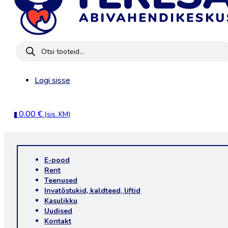
Products
search
Logi sisse
0.00
€
(sis. KM)
0
E-pood
Rent
Teenused
Invatõstukid, kaldteed, liftid
Kasulikku
Uudised
Kontakt