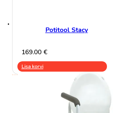
chosen
on
the
product
page
Potitool Stacy
169.00
€
Lisa korvi