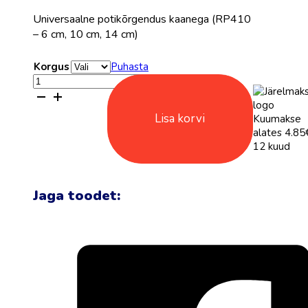
thr
Universaalne potikõrgendus kaanega (RP410
65.
– 6 cm, 10 cm, 14 cm)
Korgus
Puhasta
Potikõrgendus
kaanega
RP410
Lisa korvi
Kuumakse
kogus
alates 4.85€
12 kuud
Jaga toodet: