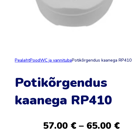
Pealeht
Pood
WC ja vannituba
Potikõrgendus kaanega RP410
Potikõrgendus
kaanega RP410
Pric
57.00
€
–
65.00
€
ran
57.