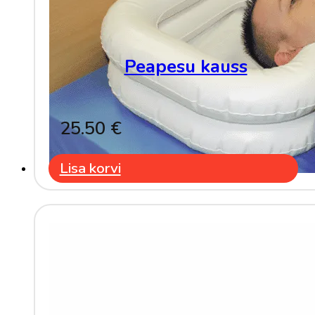
Peapesu kauss
25.50
€
Lisa korvi