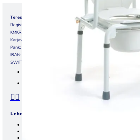
Teresa OÜ
Registrikood 11556462
KMKR EE101281362
Karjavälja tn 4, 12918, Tallinn, Eesti
Pank: LHV pank
IBAN: EE157700771002907760
SWIFT: LHVBEE22
+372 611 6820
info@teresa.ee
Lehed
E-pood
Rent
Teenused