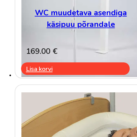
WC muudetava asendiga
käsipuu põrandale
169.00
€
Lisa korvi