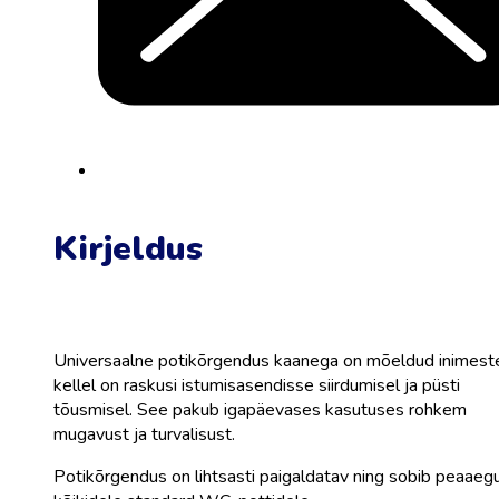
Kirjeldus
Universaalne potikõrgendus kaanega on mõeldud inimeste
kellel on raskusi istumisasendisse siirdumisel ja püsti
tõusmisel. See pakub igapäevases kasutuses rohkem
mugavust ja turvalisust.
Potikõrgendus on lihtsasti paigaldatav ning sobib peaaeg