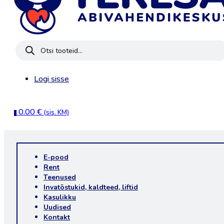
Products
search
Logi sisse
0.00
€
(sis. KM)
0
E-pood
Rent
Teenused
Invatõstukid, kaldteed, liftid
Kasulikku
Uudised
Kontakt