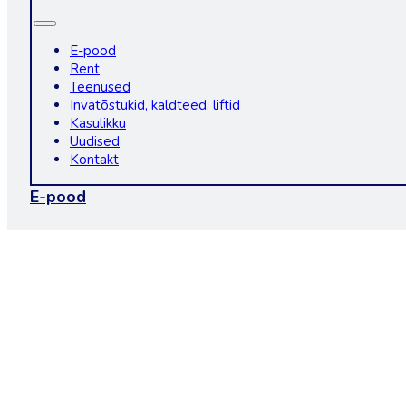
E-pood
Rent
Teenused
Invatõstukid, kaldteed, liftid
Kasulikku
Uudised
Kontakt
E-pood