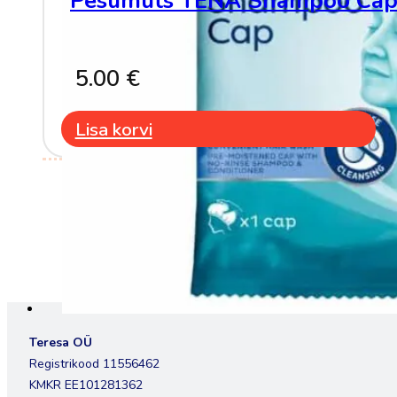
Pesumüts TENA Shampoo Ca
5.00
€
Lisa korvi
Teresa OÜ
Registrikood 11556462
KMKR EE101281362