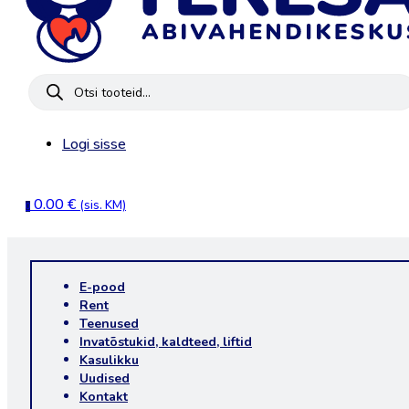
Products
search
Logi sisse
0.00
€
(sis. KM)
0
E-pood
Rent
Teenused
Invatõstukid, kaldteed, liftid
Kasulikku
Uudised
Kontakt