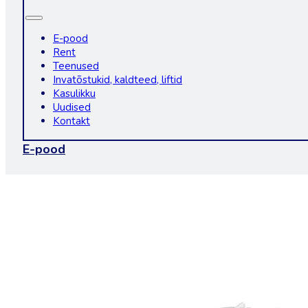
E-pood
Rent
Teenused
Invatõstukid, kaldteed, liftid
Kasulikku
Uudised
Kontakt
E-pood