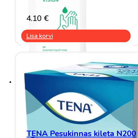
4.10
€
Lisa korvi
TENA Pesukinnas kileta N200