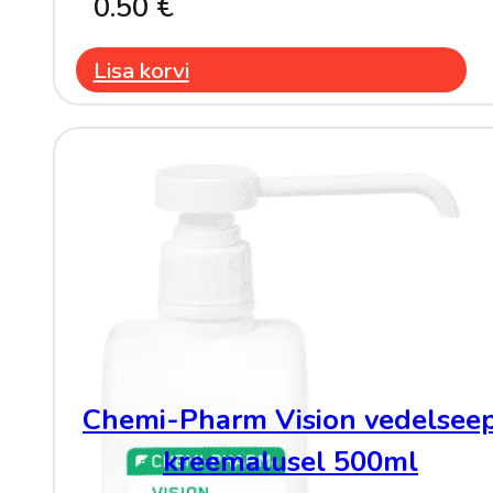
0.50
€
Lisa korvi
Chemi-Pharm Vision vedelsee
kreemalusel 500ml