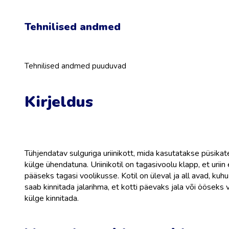
Tehnilised andmed
Tehnilised andmed puuduvad
Kirjeldus
Tühjendatav sulguriga uriinikott, mida kasutatakse püsikat
külge ühendatuna. Uriinikotil on tagasivoolu klapp, et uriin 
pääseks tagasi voolikusse. Kotil on üleval ja all avad, kuhu
saab kinnitada jalarihma, et kotti päevaks jala või ööseks 
külge kinnitada.