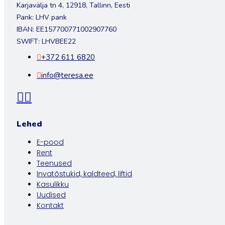
Karjavälja tn 4, 12918, Tallinn, Eesti
Pank: LHV pank
IBAN: EE157700771002907760
SWIFT: LHVBEE22
+372 611 6820
info@teresa.ee
Lehed
E-pood
Rent
Teenused
Invatõstukid, kaldteed, liftid
Kasulikku
Uudised
Kontakt