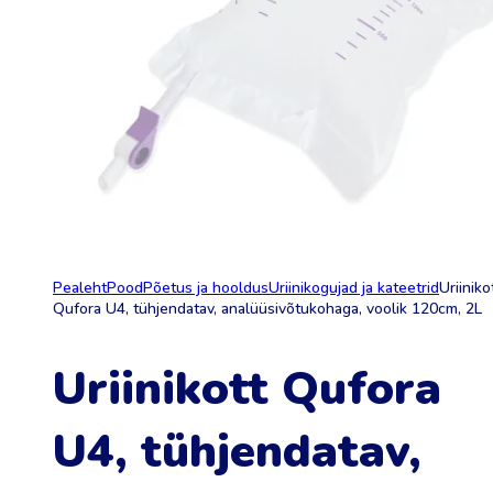
Pealeht
Pood
Põetus ja hooldus
Uriinikogujad ja kateetrid
Uriiniko
Qufora U4, tühjendatav, analüüsivõtukohaga, voolik 120cm, 2L
Uriinikott Qufora
U4, tühjendatav,