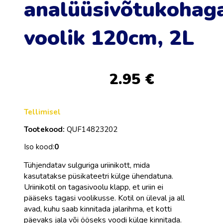
analüüsivõtukohag
voolik 120cm, 2L
2.95
€
Tellimisel
Tootekood:
QUF14823202
Iso kood:
0
Tühjendatav sulguriga uriinikott, mida
kasutatakse püsikateetri külge ühendatuna.
Uriinikotil on tagasivoolu klapp, et uriin ei
pääseks tagasi voolikusse. Kotil on üleval ja all
avad, kuhu saab kinnitada jalarihma, et kotti
päevaks jala või ööseks voodi külge kinnitada.