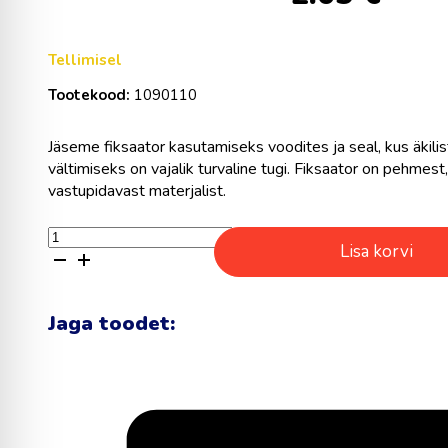
Tellimisel
Tootekood:
1090110
Jäseme fiksaator kasutamiseks voodites ja seal, kus äkilis
vältimiseks on vajalik turvaline tugi. Fiksaator on pehmest,
vastupidavast materjalist.
Jäseme
Lisa korvi
fiksaator
kogus
Jaga toodet: