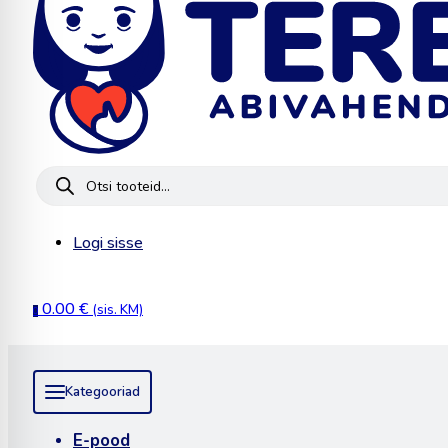
Products
search
Logi sisse
0.00
€
(sis. KM)
0
Kategooriad
E-pood