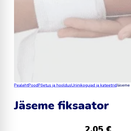
Pealeht
Pood
Põetus ja hooldus
Uriinikogujad ja kateetrid
Jäseme 
Jäseme fiksaator
2.05
€