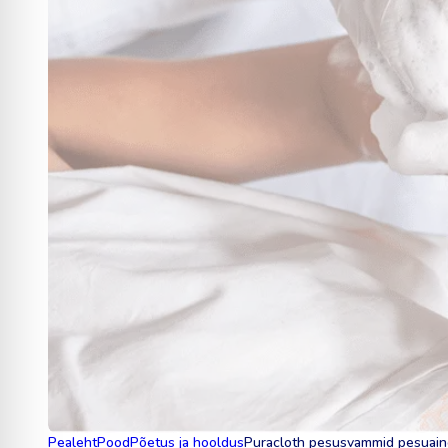
Pealeht
Pood
Põetus ja hooldus
Puracloth pesusvammid pesuain