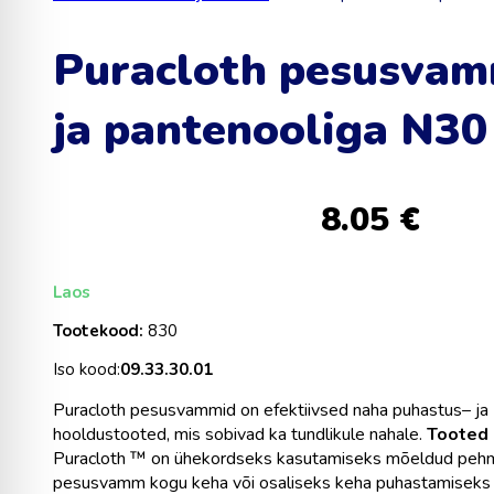
Puracloth pesusvam
ja pantenooliga N30
8.05
€
Laos
Tootekood:
830
Iso kood:
09.33.30.01
Puracloth pesusvammid on efektiivsed naha puhastus– ja 
hooldustooted, mis sobivad ka tundlikule nahale.
Tooted 
Puracloth ™ on ühekordseks kasutamiseks mõeldud pehm
pesusvamm kogu keha või osaliseks keha puhastamiseks 