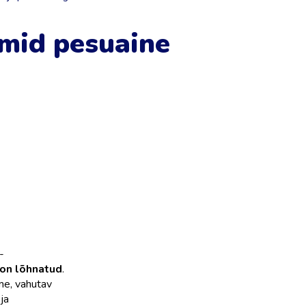
mid pesuaine
-
on lõhnatud
.
e, vahutav
ja