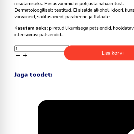
niisutamiseks. Pesusvammid ei põhjusta nahaärritust.
Dermatoloogiliselt testitud. Ei sisalda alkoholi, kloori, kun
värvaineid, säilitusaineid, parabeene ja ftalaate.
Kasutamiseks:
piiratud liikumisega patsiendid, hooldatav
intensiivravi patsiendid…
Puracloth
Lisa korvi
pesusvammid
pesuaine
ja
pantenooliga
Jaga toodet:
N30
kogus