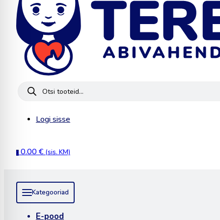
Products
search
Logi sisse
0.00
€
(sis. KM)
0
Kategooriad
E-pood