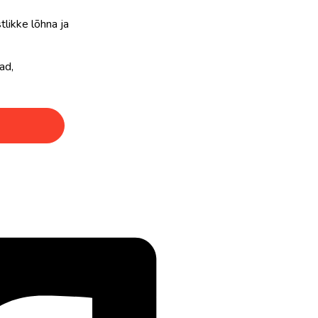
stlikke lõhna ja
ad,