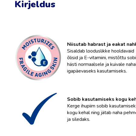
Kirjeldus
Niisutab habrast ja eakat nah
Sisaldab looduslikke hooldavaid
õlisid ja E-vitamiini, mistõttu sob
hästi normaalsele ja kuivale naha
igapäevaseks kasutamiseks.
Sobib kasutamiseks kogu ke
Kerge ihupiim sobib kasutamisek
kogu kehal ning jätab naha peh
ja siledaks.