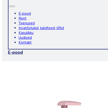
E-pood
Rent
Teenused
Invatõstukid, kaldteed, liftid
Kasulikku
Uudised
Kontakt
E-pood