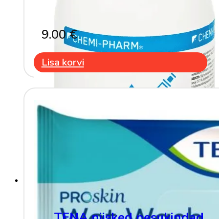
9.00
€
Lisa korvi
TENA niisked pesukindad