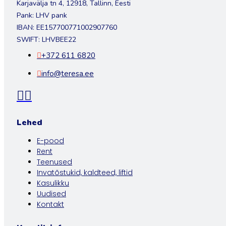
Karjavälja tn 4, 12918, Tallinn, Eesti
Pank: LHV pank
IBAN: EE157700771002907760
SWIFT: LHVBEE22
+372 611 6820
info@teresa.ee
Lehed
E-pood
Rent
Teenused
Invatõstukid, kaldteed, liftid
Kasulikku
Uudised
Kontakt