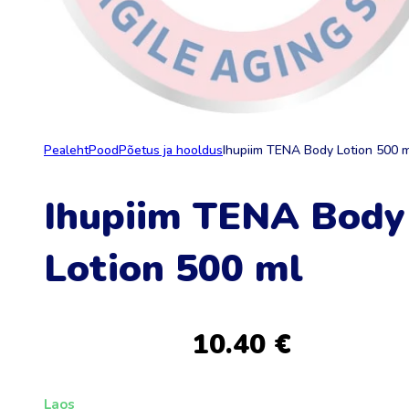
Pealeht
Pood
Põetus ja hooldus
Ihupiim TENA Body Lotion 500 
Ihupiim TENA Body
Lotion 500 ml
10.40
€
Laos