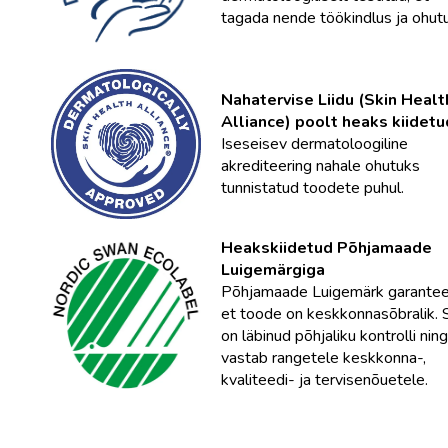
tagada nende töökindlus ja ohutu
Nahatervise Liidu (Skin Healt
Alliance) poolt heaks kiidetu
Iseseisev dermatoloogiline
akrediteering nahale ohutuks
tunnistatud toodete puhul.
Heakskiidetud Põhjamaade
Luigemärgiga
Põhjamaade Luigemärk garanteer
et toode on keskkonnasõbralik.
on läbinud põhjaliku kontrolli ning
vastab rangetele keskkonna-,
kvaliteedi- ja tervisenõuetele.