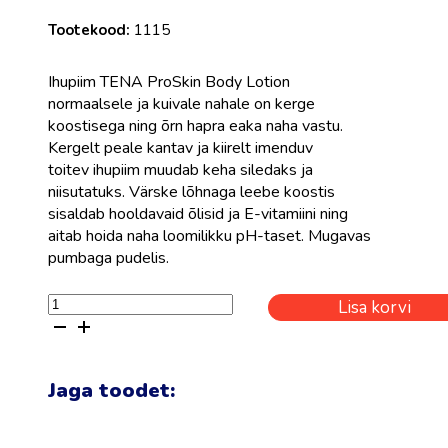
Tootekood:
1115
Ihupiim TENA ProSkin Body Lotion
normaalsele ja kuivale nahale on kerge
koostisega ning õrn hapra eaka naha vastu.
Kergelt peale kantav ja kiirelt imenduv
toitev ihupiim muudab keha siledaks ja
niisutatuks. Värske lõhnaga leebe koostis
sisaldab hooldavaid õlisid ja E-vitamiini ning
aitab hoida naha loomilikku pH-taset. Mugavas
pumbaga pudelis.
Ihupiim
Lisa korvi
TENA
Body
Lotion
500
Jaga toodet:
ml
kogus