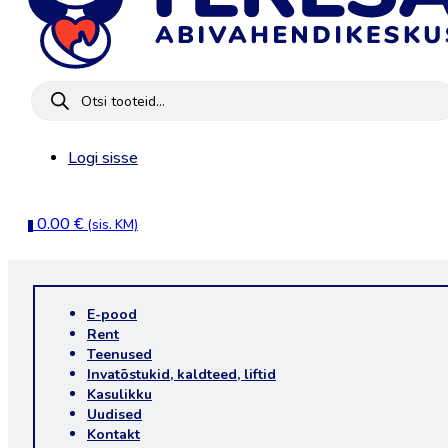
Products
search
Logi sisse
0.00
€
(sis. KM)
0
E-pood
Rent
Teenused
Invatõstukid, kaldteed, liftid
Kasulikku
Uudised
Kontakt