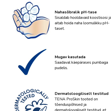
Nahasõbralik pH-tase
Sisaldab hooldavaid koostisosi j
aitab hoida naha loomulikku pH-
taset.
Mugav kasutada
Saadaval käepärases pumbaga
pudelis.
Dermatoloogiliselt testitud
TENA ProSkin tooted on
tõenduspõhised ja
dermatoloogiliselt testitud, et