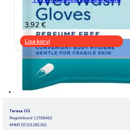
3.92
€
Lisa korvi
Teresa OÜ
Registrikood 11556462
KMKR EE101281362