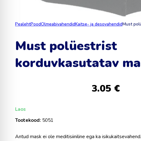
Pealeht
Pood
Olmeabivahendid
Kaitse- ja desovahendid
Must pol
Must polüestrist
korduvkasutatav ma
3.05
€
Laos
Tootekood:
5051
Antud mask ei ole meditisiiniline ega ka isikukaitsevahen