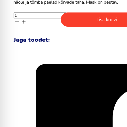
näole ja tõmba paelad kõrvade taha. Mask on pestav.
Must
Lisa korvi
polüestrist
korduvkasutatav
mask
kogus
Jaga toodet: