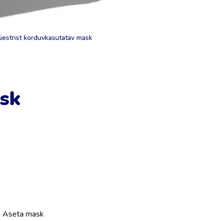
üestrist korduvkasutatav mask
sk
d. Aseta mask