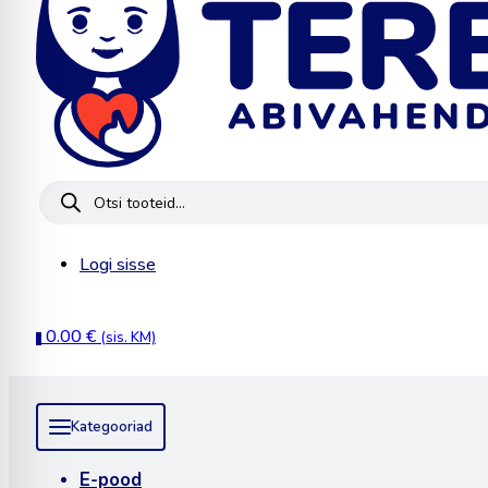
Products
search
Logi sisse
0.00
€
(sis. KM)
0
Kategooriad
E-pood