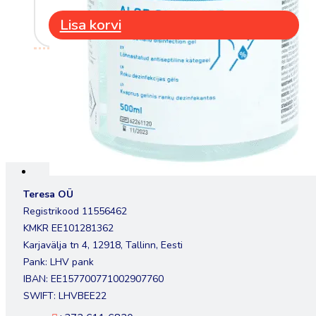
Lisa korvi
Teresa OÜ
Registrikood 11556462
KMKR EE101281362
Karjavälja tn 4, 12918, Tallinn, Eesti
Pank: LHV pank
IBAN: EE157700771002907760
SWIFT: LHVBEE22