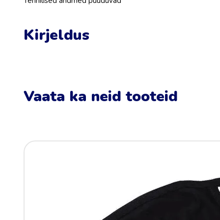
Tehnilised andmed puuduvad
Kirjeldus
Vaata ka neid tooteid