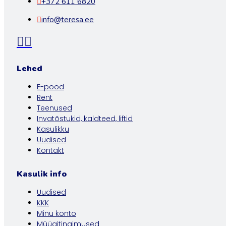
+372 611 6820
info@teresa.ee
Lehed
E-pood
Rent
Teenused
Invatõstukid, kaldteed, liftid
Kasulikku
Uudised
Kontakt
Kasulik info
Uudised
KKK
Minu konto
Müügitingimused