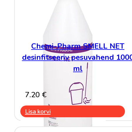
Chemi-Pharm SMELL NET
desinfitseeriv pesuvahend 100
ml
7.20
€
Lisa korvi