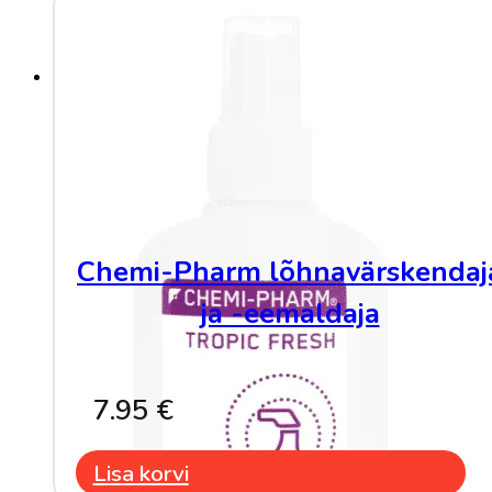
Chemi-Pharm lõhnavärskendaj
ja -eemaldaja
7.95
€
Lisa korvi