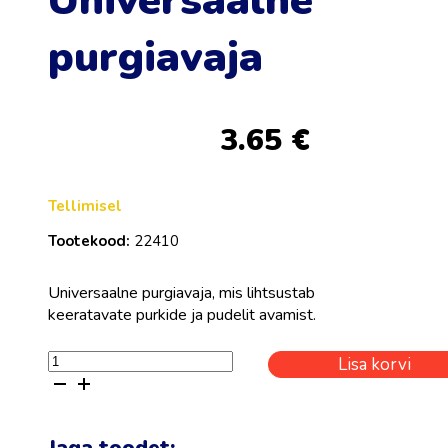
Universaalne
purgiavaja
3.65
€
Tellimisel
Tootekood:
22410
Universaalne purgiavaja, mis lihtsustab
keeratavate purkide ja pudelit avamist.
Universaalne
Lisa korvi
purgiavaja
kogus
Jaga toodet: