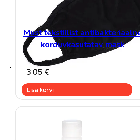
Must tekstiilist antibakteriaaln
korduvkasutatav mask
3.05
€
Lisa korvi