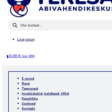
Products
search
Logi sisse
0.00
€
(sis. KM)
0
E-pood
Rent
Teenused
Invatõstukid, kaldteed, liftid
Kasulikku
Uudised
Kontakt