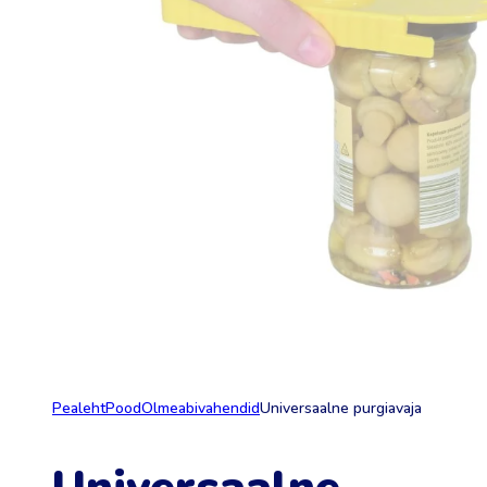
Pealeht
Pood
Olmeabivahendid
Universaalne purgiavaja