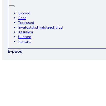
E-pood
Rent
Teenused
Invatõstukid, kaldteed, liftid
Kasulikku
Uudised
Kontakt
E-pood