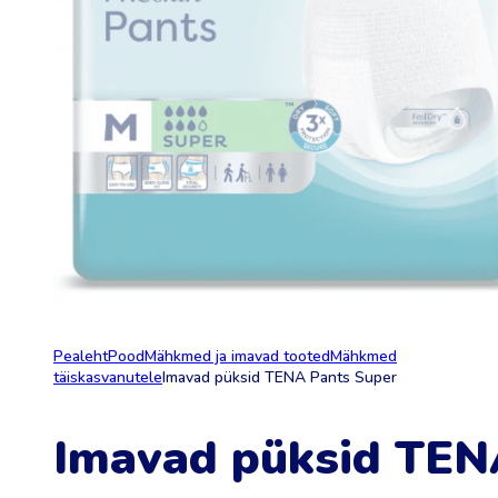
Pealeht
Pood
Mähkmed ja imavad tooted
Mähkmed
täiskasvanutele
Imavad püksid TENA Pants Super
Imavad püksid TE