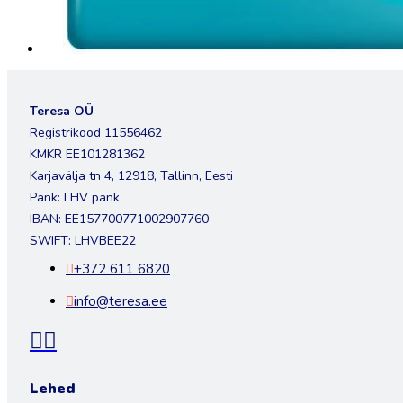
Teresa OÜ
Registrikood 11556462
KMKR EE101281362
Karjavälja tn 4, 12918, Tallinn, Eesti
Pank: LHV pank
IBAN: EE157700771002907760
SWIFT: LHVBEE22
+372 611 6820
info@teresa.ee
Lehed