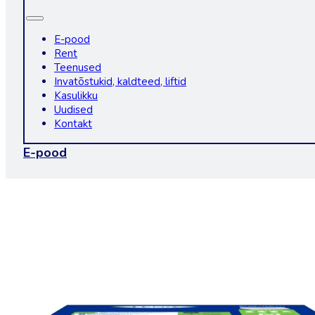
E-pood
Rent
Teenused
Invatõstukid, kaldteed, liftid
Kasulikku
Uudised
Kontakt
E-pood