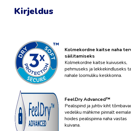
Kirjeldus
Kolmekordne kaitse naha ter
säilitamiseks
Kolmekordne kaitse kuivuseks,
pehmuseks ja lekkekindluseks t
nahale loomuliku keskkonna.
FeelDry Advanced™
Pealispind ja juhtiv kiht tõmbava
vedeliku mähkme pinnalt eemale
hoides pealispinna naha vastas
kuivana.