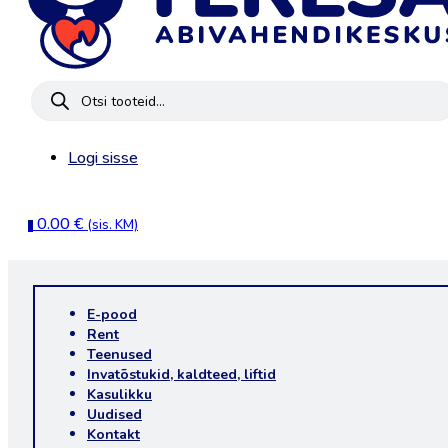
Products
search
Logi sisse
0.00
€
(sis. KM)
0
E-pood
Rent
Teenused
Invatõstukid, kaldteed, liftid
Kasulikku
Uudised
Kontakt