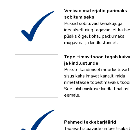
Venivad materjalid parimaks
sobitumiseks
Püksid sobituvad kehakujuga
ideaalselt ning tagavad, et kaits
püsiks õigel kohal, pakkumaks
mugavus- ja kindlustunnet.
Topeltimav tsoon tagab kuiv
ja kindlustunde
Pükste kandmisel moodustuvad
sisus kaks imavat kanalit, mida
nimetatakse topeltimavaks tsoon
See juhib niiskuse kindlalt nahast
eemale.
Pehmed lekkebarjäärid
Tagavad jalaavade ümber lisakait