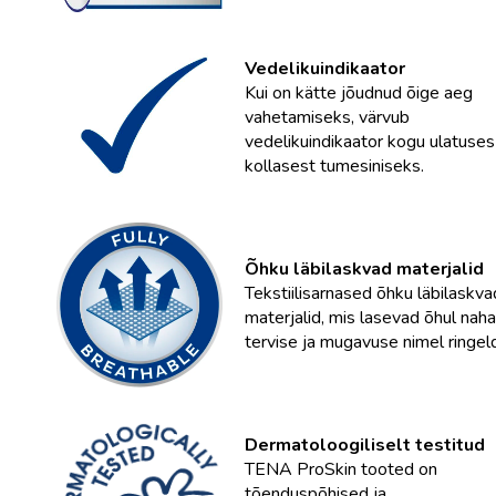
Vedelikuindikaator
Kui on kätte jõudnud õige aeg
vahetamiseks, värvub
vedelikuindikaator kogu ulatuses
kollasest tumesiniseks.
Õhku läbilaskvad materjalid
Tekstiilisarnased õhku läbilaskva
materjalid, mis lasevad õhul naha
tervise ja mugavuse nimel ringel
Dermatoloogiliselt testitud
TENA ProSkin tooted on
tõenduspõhised ja