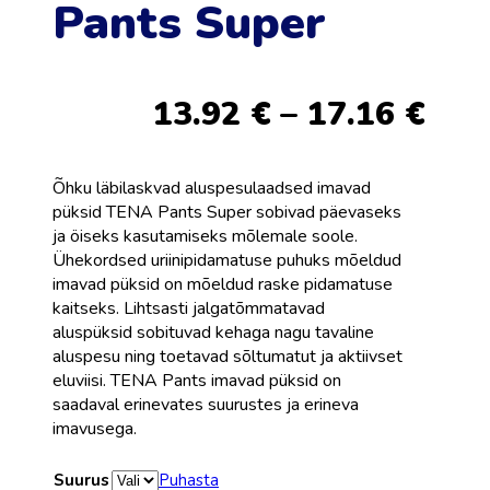
Pants Super
Pric
13.92
€
–
17.16
€
ran
13.
thr
Õhku läbilaskvad aluspesulaadsed imavad
17.
püksid TENA Pants Super sobivad päevaseks
ja öiseks kasutamiseks mõlemale soole.
Ühekordsed uriinipidamatuse puhuks mõeldud
imavad püksid on mõeldud raske pidamatuse
kaitseks. Lihtsasti jalgatõmmatavad
aluspüksid sobituvad kehaga nagu tavaline
aluspesu ning toetavad sõltumatut ja aktiivset
eluviisi. TENA Pants imavad püksid on
saadaval erinevates suurustes ja erineva
imavusega.
Suurus
Puhasta