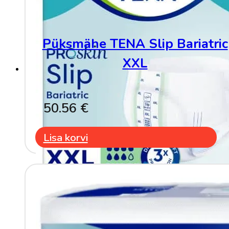
the
product
page
Püksmähe TENA Slip Bariatric
XXL
50.56
€
Lisa korvi