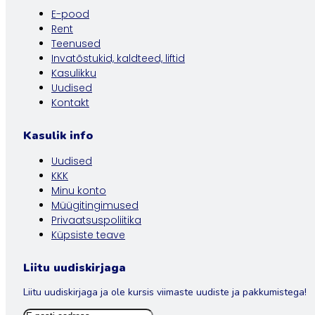
E-pood
Rent
Teenused
Invatõstukid, kaldteed, liftid
Kasulikku
Uudised
Kontakt
Kasulik info
Uudised
KKK
Minu konto
Müügitingimused
Privaatsuspoliitika
Küpsiste teave
Liitu uudiskirjaga
Liitu uudiskirjaga ja ole kursis viimaste uudiste ja pakkumistega!