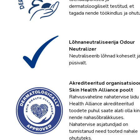
dermatoloogiliselt testitud, et
tagada nende töökindlus ja ohutu
Lõhnaneutraliseerija Odour
Neutralizer
Neutraliseerib lõhnad koheselt j
püsivalt.
Akrediteeritud organisatsioo
Skin Health Alliance poolt
Rahvusvaheline nahatervise liidu
Health Alliance akrediteeritud
toodete puhul saate alati olla ki
nende nahasõbralikkuses.
Nahatervise asjatundjad on
tunnistanud need tooted nahale
ohututeks.