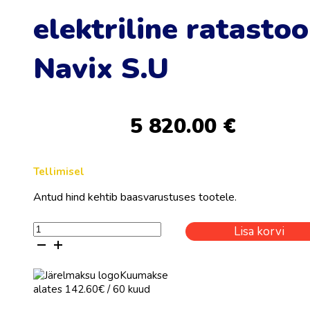
elektriline ratastoo
Navix S.U
5 820.00
€
Tellimisel
Antud hind kehtib baasvarustuses tootele.
Püstitõstmisfunktsiooniga
Lisa korvi
elektriline
ratastool
Navix
Kuumakse
S.U
alates 142.60€ / 60 kuud
kogus