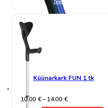
Tee valik
This
product
has
multiple
variants.
The
options
may
be
chosen
on
the
product
page
Küünarkark FUN 1 tk
Price
10.00
€
–
14.00
€
range: