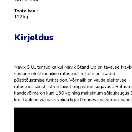
Toote kaal:
122 kg
Kirjeldus
Navix S.U., tuntud ka kui Navix Stand Up on tavalise Navi
sarnane elektrooniline ratastool, millele on lisatud
püstitõustmise funktsioon. Võimalik on valida elektrilise
ratastooli laiust, istme laiust ning istme sügavust. Ratasto
kandevõime on kuni 130 kg ning maksimum sõidukaugus 
km. Tooli on võimalik valida ligi 20 erineva värvitooni vahel