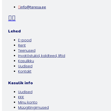
info@teresa.ee
Lehed
E-pood
Rent
Teenused
Invatõstukid, kaldteed, liftid
Kasulikku
Uudised
Kontakt
Kasulik info
Uudised
KKK
Minu konto
Müügitingimused