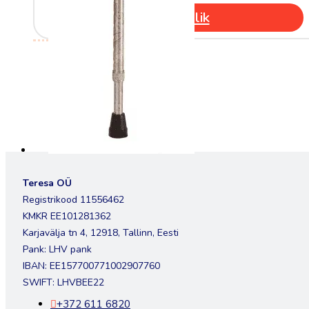
Tee valik
This
product
has
multiple
variants.
The
options
may
be
chosen
on
Teresa OÜ
the
Registrikood 11556462
product
KMKR EE101281362
page
Karjavälja tn 4, 12918, Tallinn, Eesti
Pank: LHV pank
IBAN: EE157700771002907760
SWIFT: LHVBEE22
+372 611 6820