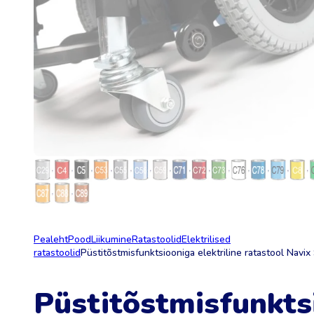
Pealeht
Pood
Liikumine
Ratastoolid
Elektrilised
ratastoolid
Püstitõstmisfunktsiooniga elektriline ratastool Navix
Püstitõstmisfunkts