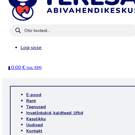
Products
search
Logi sisse
0.00
€
(sis. KM)
0
E-pood
Rent
Teenused
Invatõstukid, kaldteed, liftid
Kasulikku
Uudised
Kontakt