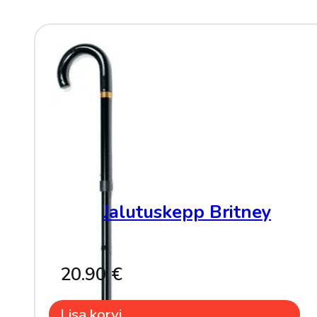
Jalutuskepp Britney
20.90
€
Lisa korvi