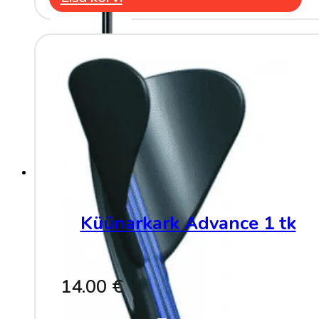
Küünarkark Advance 1 tk
14.00
€