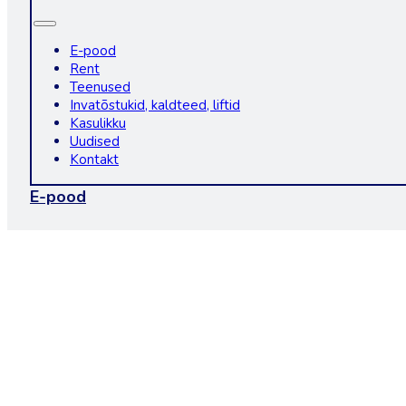
E-pood
Rent
Teenused
Invatõstukid, kaldteed, liftid
Kasulikku
Uudised
Kontakt
E-pood