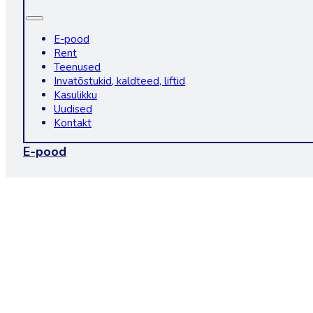
E-pood
Rent
Teenused
Invatõstukid, kaldteed, liftid
Kasulikku
Uudised
Kontakt
E-pood