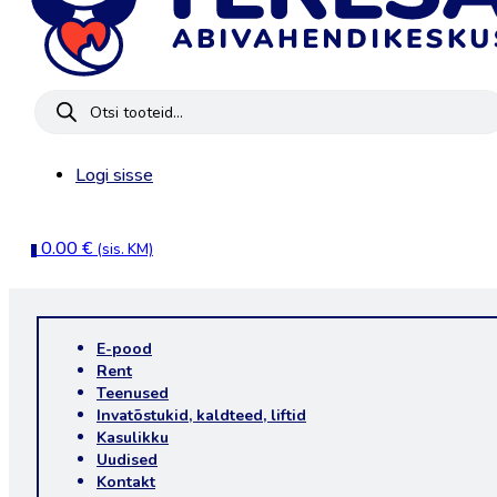
Products
search
Logi sisse
0.00
€
(sis. KM)
0
E-pood
Rent
Teenused
Invatõstukid, kaldteed, liftid
Kasulikku
Uudised
Kontakt