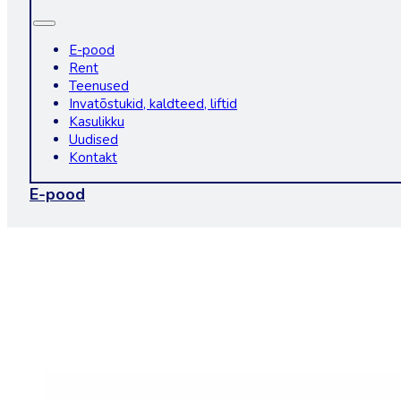
E-pood
Rent
Teenused
Invatõstukid, kaldteed, liftid
Kasulikku
Uudised
Kontakt
E-pood