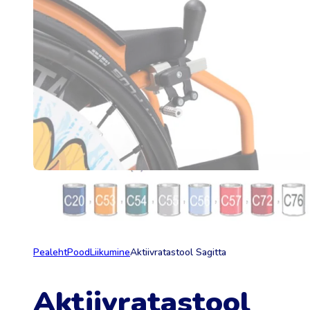
Pealeht
Pood
Liikumine
Aktiivratastool Sagitta
Aktiivratastool