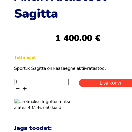
Sagitta
1 400.00
€
Tellimisel
Sportlik Sagitta on kaasaegne aktiivratastool.
Aktiivratastool
Lisa korvi
Sagitta
kogus
Kuumakse
alates 43.14€ / 60 kuud
Jaga toodet: