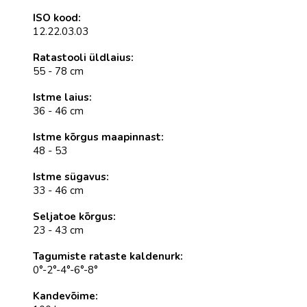
ISO kood:
12.22.03.03
Ratastooli üldlaius:
55 - 78 cm
Istme laius:
36 - 46 cm
Istme kõrgus maapinnast:
48 - 53
Istme sügavus:
33 - 46 cm
Seljatoe kõrgus:
23 - 43 cm
Tagumiste rataste kaldenurk:
0°-2°-4°-6°-8°
Kandevõime: