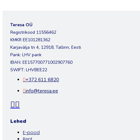
Teresa OÜ
Registrikood 11556462
KMKR EE101281362
Karjavälja tn 4, 12918, Tallinn, Eesti
Pank: LHV pank
IBAN: EE157700771002907760
SWIFT: LHVBEE22
+372 611 6820
info@teresa.ee
Lehed
E-pood
Rent