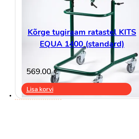
Kõrge tugiraam ratastel KITS
EQUA 1400 (standard)
569.00
€
Lisa korvi