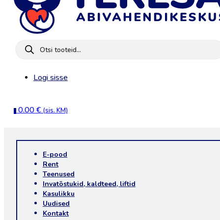
Products
search
Logi sisse
0.00
€
(sis. KM)
0
E-pood
Rent
Teenused
Invatõstukid, kaldteed, liftid
Kasulikku
Uudised
Kontakt