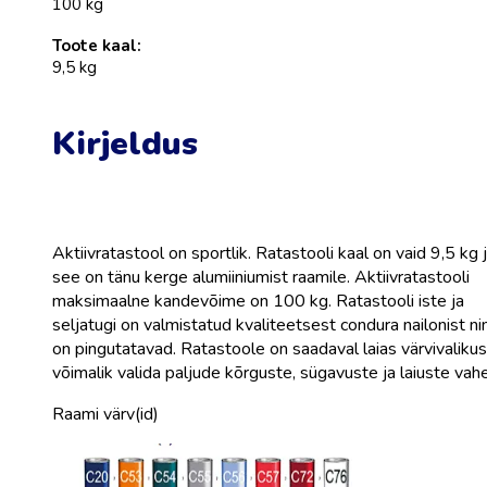
100 kg
Toote kaal:
9,5 kg
Kirjeldus
Aktiivratastool on sportlik. Ratastooli kaal on vaid 9,5 kg 
see on tänu kerge alumiiniumist raamile. Aktiivratastooli
maksimaalne kandevõime on 100 kg. Ratastooli iste ja
seljatugi on valmistatud kvaliteetsest condura nailonist ni
on pingutatavad. Ratastoole on saadaval laias värvivalikus
võimalik valida paljude kõrguste, sügavuste ja laiuste vahe
Raami värv(id)