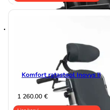
Komfort ratastool Inovys II
1 260.00
€