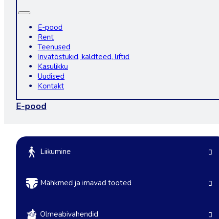
E-pood
Rent
Teenused
Invatõstukid, kaldteed, liftid
Kasulikku
Uudised
Kontakt
E-pood
Liikumine
Mähkmed ja imavad tooted
Olmeabivahendid