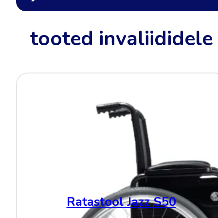
tooted invaliididele
Ratastool Jazz S50