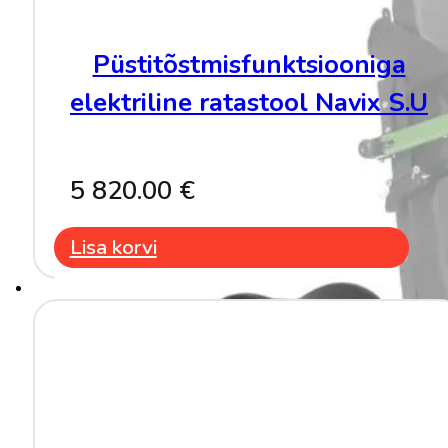
Püstitõstmisfunktsiooniga
elektriline ratastool Navix S.U
5 820.00
€
Lisa korvi