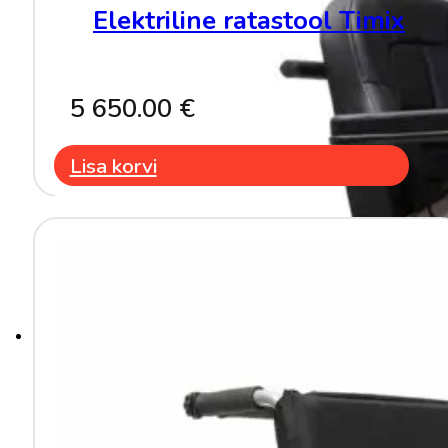
Elektriline ratastool Timix
5 650.00
€
Lisa korvi