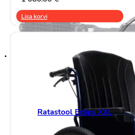
Lisa korvi
Ratastool Eclips XXL