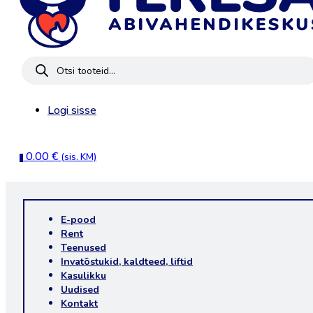
Products
search
Logi sisse
0.00
€
(sis. KM)
0
E-pood
Rent
Teenused
Invatõstukid, kaldteed, liftid
Kasulikku
Uudised
Kontakt