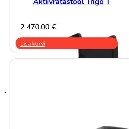
Aktiivratastool Trigo T
2 470.00
€
Lisa korvi