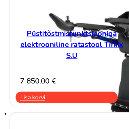
Püstitõstmisfunktsiooniga
elektrooniline ratastool Timix
S.U
7 850.00
€
Lisa korvi