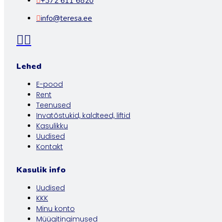
+372 611 6820
info@teresa.ee
Lehed
E-pood
Rent
Teenused
Invatõstukid, kaldteed, liftid
Kasulikku
Uudised
Kontakt
Kasulik info
Uudised
KKK
Minu konto
Müügitingimused